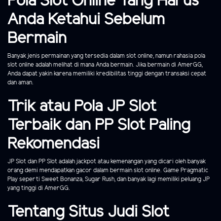
Pola Slot Online Yang Harus
Anda Ketahui Sebelum
Bermain
Banyak jenis permainan yang tersedia dalam slot online, namun rahasia pola
slot online adalah melihat di mana Anda bermain. Jika bermain di AmerGG,
Anda dapat yakin karena memiliki kredibilitas tinggi dengan transaksi cepat
dan aman.
Trik atau Pola JP Slot
Terbaik dan PP Slot Paling
Rekomendasi
JP Slot dan PP Slot adalah jackpot atau kemenangan yang dicari oleh banyak
orang demi mendapatkan gacor dalam bermain slot online. Game Pragmatic
Play seperti Sweet Bonanza, Sugar Rush, dan banyak lagi memiliki peluang JP
yang tinggi di AmerGG.
Tentang Situs Judi Slot