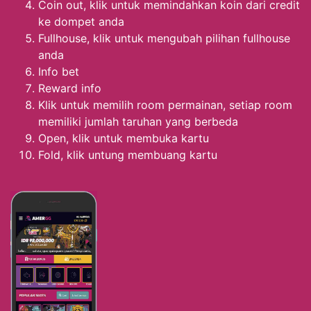
Coin out, klik untuk memindahkan koin dari credit
ke dompet anda
Fullhouse, klik untuk mengubah pilihan fullhouse
anda
Info bet
Reward info
Klik untuk memilih room permainan, setiap room
memiliki jumlah taruhan yang berbeda
Open, klik untuk membuka kartu
Fold, klik untung membuang kartu