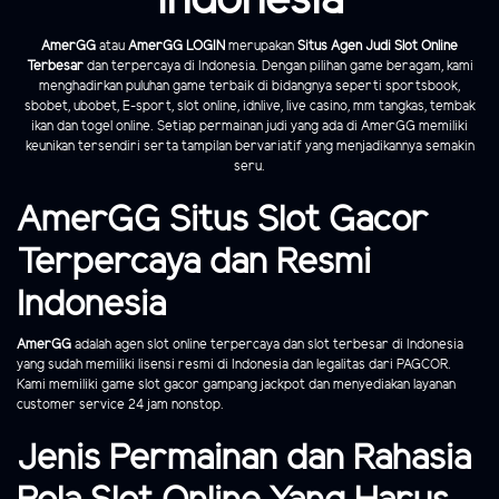
Indonesia
AmerGG
atau
AmerGG LOGIN
merupakan
Situs Agen Judi Slot Online
Terbesar
dan terpercaya di Indonesia. Dengan pilihan game beragam, kami
menghadirkan puluhan game terbaik di bidangnya seperti sportsbook,
sbobet, ubobet, E-sport, slot online, idnlive, live casino, mm tangkas, tembak
ikan dan togel online. Setiap permainan judi yang ada di AmerGG memiliki
keunikan tersendiri serta tampilan bervariatif yang menjadikannya semakin
seru.
AmerGG Situs Slot Gacor
Terpercaya dan Resmi
Indonesia
AmerGG
adalah agen slot online terpercaya dan slot terbesar di Indonesia
yang sudah memiliki lisensi resmi di Indonesia dan legalitas dari PAGCOR.
Kami memiliki game slot gacor gampang jackpot dan menyediakan layanan
customer service 24 jam nonstop.
Jenis Permainan dan Rahasia